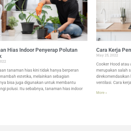
n Hias Indoor Penyerap Polutan
Cara Kerja Pe
May 25, 2022
k
2022
Cooker Hood atau 
an tanaman hias kini tidak hanya berperan
merupakan salah s
nambah estetika, melainkan sebagian
direkomendasikan 
nya bisa juga digunakan untuk membantu
ventilasi. Cara ker
gi polusi. Itu sebabnya, tanaman hias indoor
More »